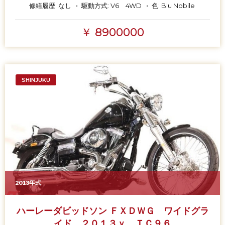
修繕履歴:
なし
駆動方式:
V6 4WD
色:
Blu Nobile
￥ 8900000
SHINJUKU
2013年式
ハーレーダビッドソン ＦＸＤＷＧ ワイドグラ
イド ２０１３ｙ ＴＣ９６