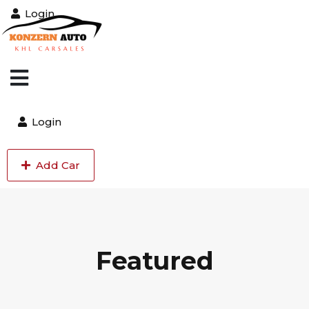
Login
Login
Add Car
Featured​